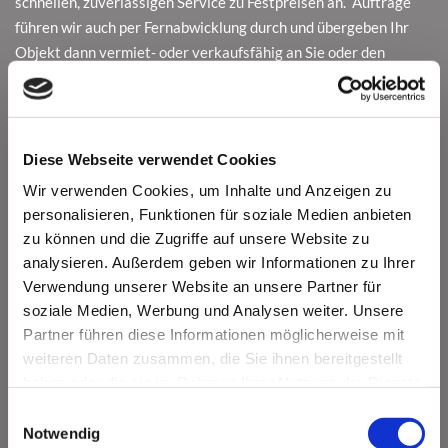
schnellen, zuverlässigen Service zu Festpreisen an. Aufträge
führen wir auch per Fernabwicklung durch und übergeben Ihr
Objekt dann vermiet- oder verkaufsfähig an Sie oder den
beauftragten Hausverwalter. Auf Wunsch renovieren wir Ihr
Objekt fachgerecht - von einzelnen Räumen bis hin zum
Mehrfamilienwohnhaus. Auf diese Weise erhalten Sie
professionellen Service aus einer Hand und können schon bald
Diese Webseite verwendet Cookies
die Räume wieder bewohnen, vermieten oder verkaufen.
Wir verwenden Cookies, um Inhalte und Anzeigen zu
personalisieren, Funktionen für soziale Medien anbieten
Unser zuverlässiger Service ist Ihr Vorteil
zu können und die Zugriffe auf unsere Website zu
kostenlose Objekt-Besichtigung
analysieren. Außerdem geben wir Informationen zu Ihrer
umfassende Beratung (Kostenoptimierung)
Verwendung unserer Website an unsere Partner für
Festpreisgarantie (keine versteckten Kosten)
soziale Medien, Werbung und Analysen weiter. Unsere
Wertanrechnung vom Hausrat
Partner führen diese Informationen möglicherweise mit
termingerechte Auftragsabwicklung
weiteren Daten zusammen, die Sie ihnen bereitgestellt
Fernabwicklung inkl. Vorher-/Nachher
haben oder die sie im Rahmen Ihrer Nutzung der Dienste
Bilderdokumentation
gesammelt haben.
Einwilligungsauswahl
Wir zahlen unsere Mitarbeiter nach Tarif.
Notwendig