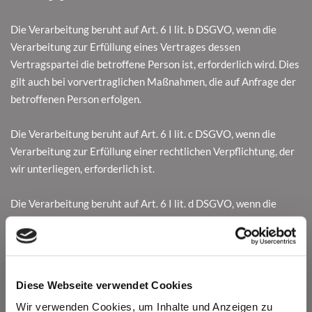
Die Verarbeitung beruht auf Art. 6 I lit. b DSGVO, wenn die
Verarbeitung zur Erfüllung eines Vertrages dessen
Vertragspartei die betroffene Person ist, erforderlich wird. Dies
gilt auch bei vorvertraglichen Maßnahmen, die auf Anfrage der
betroffenen Person erfolgen.
Die Verarbeitung beruht auf Art. 6 I lit. c DSGVO, wenn die
Verarbeitung zur Erfüllung einer rechtlichen Verpflichtung, der
wir unterliegen, erforderlich ist.
Die Verarbeitung beruht auf Art. 6 I lit. d DSGVO, wenn die
Verarbeitung zum Schutz lebenswichtiger Interessen der
betroffenen Person oder einer anderen natürlichen Person
erforderlich ist. Dies kann dann ein seltener Fall sein, wenn sich
eine betroffene Person schwer verletzt und daher dessen
Diese Webseite verwendet Cookies
personenbezogenen Daten z.B. an einen Arzt weitergegeben
Wir verwenden Cookies, um Inhalte und Anzeigen zu
werden.