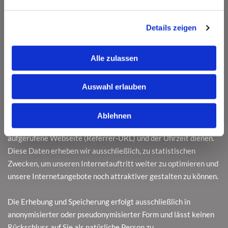
eines Pseudonyms erstellt. Auch hierbei erfolgt keine
Verbindung zwischen der hinter dem Pseudonym stehenden
Details zeigen
natürlichen Personen mit den erhobenen Nutzungsdaten. Zur
Erhebung und Speicherung der Nutzungsdaten setzen wir auch
Alle zulassen
Cookies ein.
Dabei handelt es sich um kleine Textdateien, die auf Ihrem
Auswahl erlauben
Computer gespeichert werden und zur Speicherung von
statistischen Information wie Betriebssystem, Ihrem
Ablehnen
Internetbenutzungsprogramm (Browser), IP-Adresse, der zuvor
aufgerufene Webseite (Referrer-URL) und der Uhrzeit dienen.
Diese Daten erheben wir ausschließlich, zu statistischen
Zwecken, um unseren Internetauftritt weiter zu optimieren und
unsere Internetangebote noch attraktiver gestalten zu können.
Die Erhebung und Speicherung erfolgt ausschließlich in
anonymisierter oder pseudonymisierter Form und lässt keinen
Rückschluss auf Sie als natürliche Person zu.