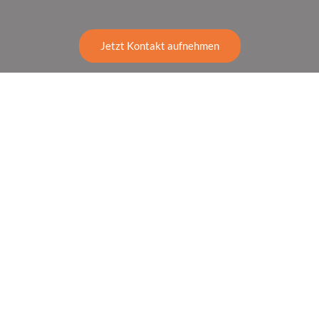
Jetzt Kontakt aufnehmen
Anfahrt
Bitte akzeptieren Sie Marketing-Cookies, um
diese Karte anzuzeigen.
Accept cookies